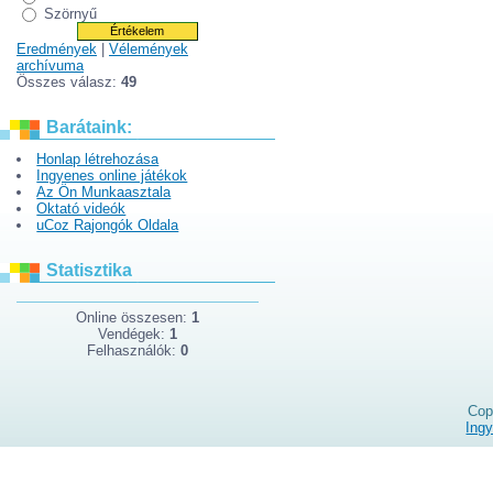
Szörnyű
Eredmények
|
Vélemények
archívuma
Összes válasz:
49
Barátaink:
Honlap létrehozása
Ingyenes online játékok
Az Ön Munkaasztala
Oktató videók
uCoz Rajongók Oldala
Statisztika
Online összesen:
1
Vendégek:
1
Felhasználók:
0
Cop
Ing