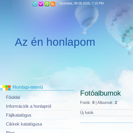
Szombat, 08.08.2026, 7:15 PM
Az én honlapom
Honlap-menü
Fotóalbumok
Főoldal
Fotók:
0
| Albumok:
2
Információk a honlapról
Új fotók
Fájlkatalógus
Cikkek katalógusa
Blog