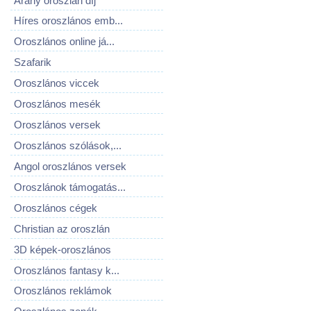
Arany oroszlán díj
Híres oroszlános emb...
Oroszlános online já...
Szafarik
Oroszlános viccek
Oroszlános mesék
Oroszlános versek
Oroszlános szólások,...
Angol oroszlános versek
Oroszlánok támogatás...
Oroszlános cégek
Christian az oroszlán
3D képek-oroszlános
Oroszlános fantasy k...
Oroszlános reklámok