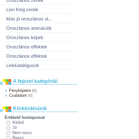
Oroszlános zenék
Lion King zenék
Más jó oroszlános ol...
Oroszlános animációk
Oroszlános képek
Oroszlános effektek
Oroszlános effektek
Linkkatalógusok
A fejezet kategóriái
Fényképeim
[0]
Családom
[0]
Körkérdésünk
Értékeld honlapomat
Kitűnő
Jó
Nem rossz
Rossz