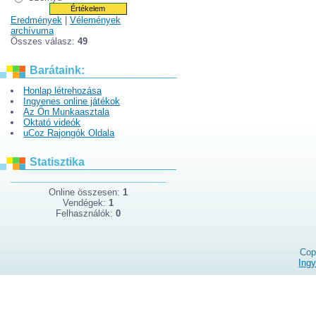
Eredmények
|
Vélemények
archívuma
Összes válasz:
49
Barátaink:
Honlap létrehozása
Ingyenes online játékok
Az Ön Munkaasztala
Oktató videók
uCoz Rajongók Oldala
Statisztika
Online összesen:
1
Vendégek:
1
Felhasználók:
0
Cop
Ing