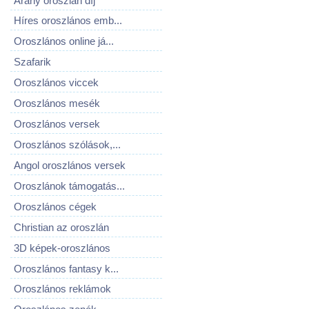
Arany oroszlán díj
Híres oroszlános emb...
Oroszlános online já...
Szafarik
Oroszlános viccek
Oroszlános mesék
Oroszlános versek
Oroszlános szólások,...
Angol oroszlános versek
Oroszlánok támogatás...
Oroszlános cégek
Christian az oroszlán
3D képek-oroszlános
Oroszlános fantasy k...
Oroszlános reklámok