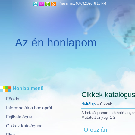
Vasárnap, 08.09.2026, 6:18 PM
Az én honlapom
Honlap-menü
Cikkek katalógu
Főoldal
Nyitólap
»
Cikkek
Információk a honlapról
A katalógusban található any
Fájlkatalógus
Mutatott anyag
:
1-2
Cikkek katalógusa
Oroszlán
Blog