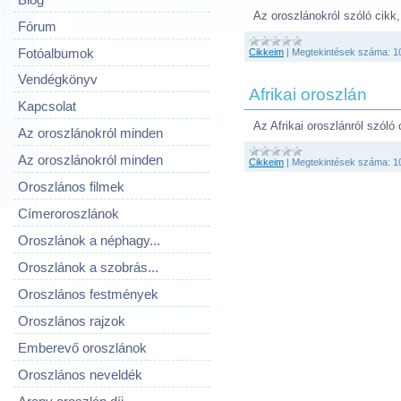
Az oroszlánokról szóló cikk,
Fórum
Fotóalbumok
Cikkeim
|
Megtekintések száma:
1
Vendégkönyv
Afrikai oroszlán
Kapcsolat
Az Afrikai oroszlánról szóló 
Az oroszlánokról minden
Az oroszlánokról minden
Cikkeim
|
Megtekintések száma:
1
Oroszlános filmek
Címeroroszlánok
Oroszlánok a néphagy...
Oroszlánok a szobrás...
Oroszlános festmények
Oroszlános rajzok
Emberevő oroszlánok
Oroszlános neveldék