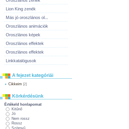
Oroszlános zenék
Lion King zenék
Más jó oroszlános ol...
Oroszlános animációk
Oroszlános képek
Oroszlános effektek
Oroszlános effektek
Linkkatalógusok
A fejezet kategóriái
Cikkeim
[2]
Körkérdésünk
Értékeld honlapomat
Kitűnő
Jó
Nem rossz
Rossz
Szörnyű