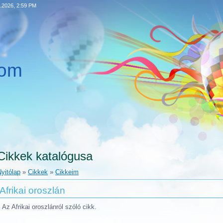
.2026, 2:59 PM
pom
Cikkek katalógusa
yitólap
»
Cikkek
»
Cikkeim
Afrikai oroszlán
Az Afrikai oroszlánról szóló cikk.