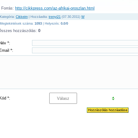
Forrás
:
http://cikkpress.com/az-afrikai-oroszlan.html
Kategória
:
Cikkeim
|
Hozzáadta
:
trenyi21
(07.30.2011)
W
Megtekintések száma
:
1093
|
Helyezés
:
0.0
/
0
Összes hozzászólás
:
0
Név *:
Email *:
Kód *: