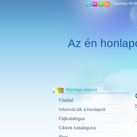
Szombat, 08.08
Az én honla
Honlap-menü
Főoldal
N
Információk a honlapról
Fájlkatalógus
Cikkek katalógusa
Blog