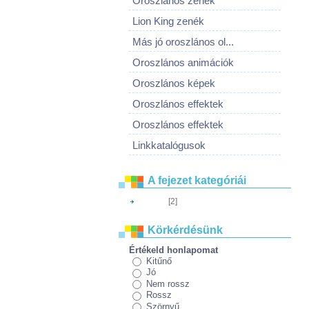
Oroszlános zenék
Lion King zenék
Más jó oroszlános ol...
Oroszlános animációk
Oroszlános képek
Oroszlános effektek
Oroszlános effektek
Linkkatalógusok
A fejezet kategóriái
[2]
Cikkeim
Körkérdésünk
Értékeld honlapomat
Kitűnő
Jó
Nem rossz
Rossz
Szörnyű