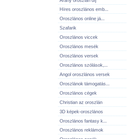
Arany oroszlán díj
Híres oroszlános emb...
Oroszlános online já...
Szafarik
Oroszlános viccek
Oroszlános mesék
Oroszlános versek
Oroszlános szólások,...
Angol oroszlános versek
Oroszlánok támogatás...
Oroszlános cégek
Christian az oroszlán
3D képek-oroszlános
Oroszlános fantasy k...
Oroszlános reklámok